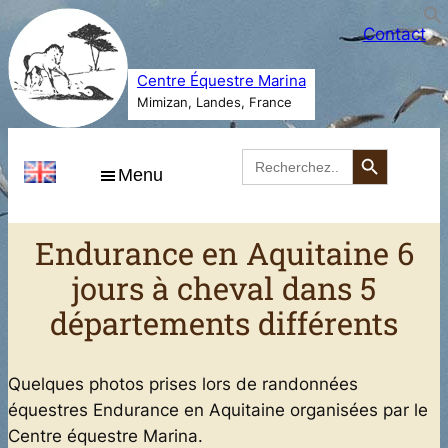
Aller
Contact
au
contenu
Centre Équestre Marina
Mimizan, Landes, France
Search Button
Search
for:
Menu
Endurance en Aquitaine 6
jours à cheval dans 5
départements différents
Quelques photos prises lors de randonnées
équestres Endurance en Aquitaine organisées par le
Centre équestre Marina.