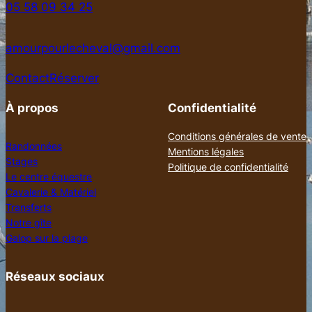
05 58 09 34 25
amourpourlecheval@gmail.com
Contact
Réserver
À propos
Confidentialité
Conditions générales de vente
Randonnées
Mentions légales
Stages
Politique de confidentialité
Le centre équestre
Cavalerie & Matériel
Transferts
Notre gîte
Galop sur la plage
Réseaux sociaux